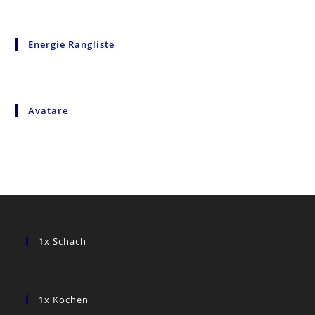
Energie Rangliste
Avatare
1x Schach
1x Kochen