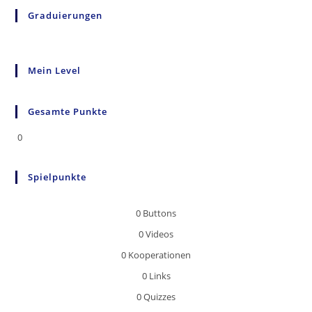
Graduierungen
Mein Level
Gesamte Punkte
0
Spielpunkte
0
Buttons
0
Videos
0
Kooperationen
0
Links
0
Quizzes